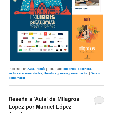
Publicado en
Aula
,
Poesía
|
Etiquetado
docencia
,
escritora
,
lecturasrecomendadas
,
literatura
,
poesía
,
presentación
|
Deja un
comentario
Reseña a ‘Aula’ de Milagros
López por Manuel López