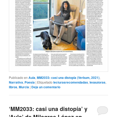
Publicado en
Aula
,
MM2033: casi una distopía (Verbum, 2021)
,
Narrativa
,
Poesía
|
Etiquetado
lecturasrecomendadas
,
leoautoras
,
libros
,
Murcia
|
Deja un comentario
‘MM2033: casi una distopía’ y
‘Aula’ de Milagros López en