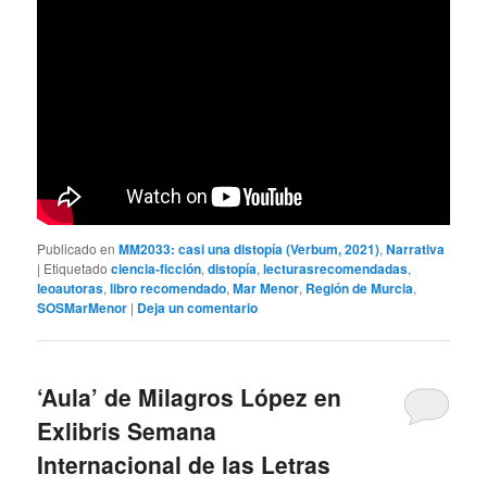
Publicado en
MM2033: casi una distopía (Verbum, 2021)
,
Narrativa
|
Etiquetado
ciencia-ficción
,
distopía
,
lecturasrecomendadas
,
leoautoras
,
libro recomendado
,
Mar Menor
,
Región de Murcia
,
SOSMarMenor
|
Deja un comentario
‘Aula’ de Milagros López en
Exlibris Semana
Internacional de las Letras