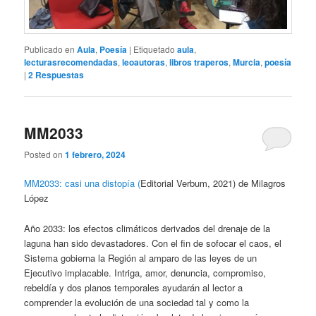
Publicado en
Aula
,
Poesía
|
Etiquetado
aula
,
lecturasrecomendadas
,
leoautoras
,
libros traperos
,
Murcia
,
poesía
|
2
Respuestas
MM2033
Posted on
1 febrero, 2024
MM2033: casi una distopía (
Editorial Verbum, 2021) de Milagros
López
Año 2033: los efectos climáticos derivados del drenaje de la
laguna han sido devastadores. Con el fin de sofocar el caos, el
Sistema gobierna la Región al amparo de las leyes de un
Ejecutivo implacable. Intriga, amor, denuncia, compromiso,
rebeldía y dos planos temporales ayudarán al lector a
comprender la evolución de una sociedad tal y como la