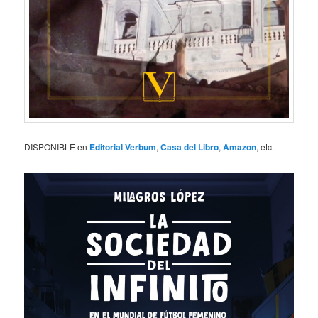
DISPONIBLE en
Editorial Verbum
,
Casa del Libro
,
Amazon
, etc.