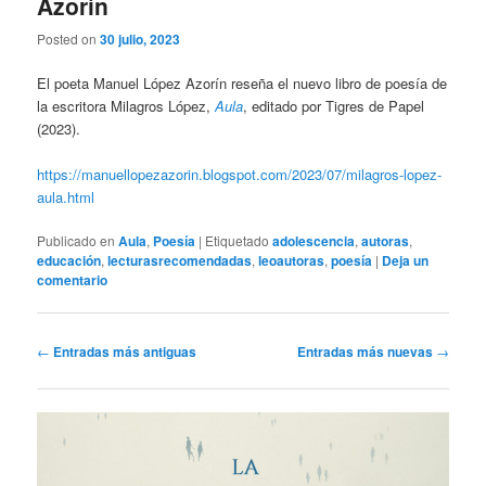
Azorín
Posted on
30 julio, 2023
El poeta Manuel López Azorín reseña el nuevo libro de poesía de
la escritora Milagros López,
Aula
, editado por Tigres de Papel
(2023).
https://manuellopezazorin.blogspot.com/2023/07/milagros-lopez-
aula.html
Publicado en
Aula
,
Poesía
|
Etiquetado
adolescencia
,
autoras
,
educación
,
lecturasrecomendadas
,
leoautoras
,
poesía
|
Deja un
comentario
Navegación
←
Entradas más antiguas
Entradas más nuevas
→
de
entradas