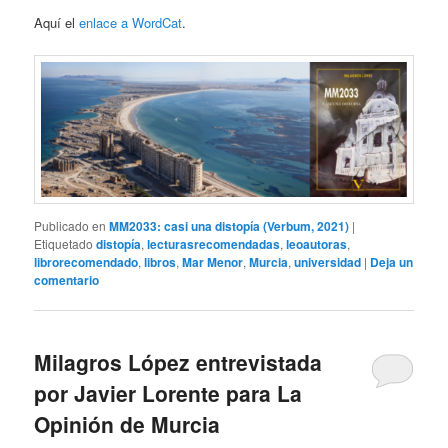
Aquí el
enlace a WordCat
.
Publicado en
MM2033: casi una distopía (Verbum, 2021)
|
Etiquetado
distopía
,
lecturasrecomendadas
,
leoautoras
,
librorecomendado
,
libros
,
Mar Menor
,
Murcia
,
universidad
|
Deja un
comentario
Milagros López entrevistada
por Javier Lorente para La
Opinión de Murcia