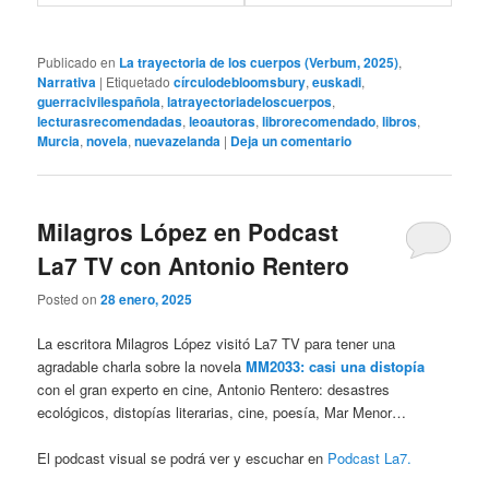
Publicado en
La trayectoria de los cuerpos (Verbum, 2025)
,
Narrativa
|
Etiquetado
círculodebloomsbury
,
euskadi
,
guerracivilespañola
,
latrayectoriadeloscuerpos
,
lecturasrecomendadas
,
leoautoras
,
librorecomendado
,
libros
,
Murcia
,
novela
,
nuevazelanda
|
Deja un comentario
Milagros López en Podcast
La7 TV con Antonio Rentero
Posted on
28 enero, 2025
La escritora Milagros López visitó La7 TV para tener una
agradable charla sobre la novela
MM2033: casi una distopía
con el gran experto en cine, Antonio Rentero: desastres
ecológicos, distopías literarias, cine, poesía, Mar Menor…
El podcast visual se podrá ver y escuchar en
Podcast La7.