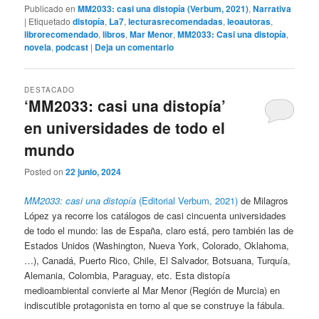
Publicado en
MM2033: casi una distopía (Verbum, 2021)
,
Narrativa
|
Etiquetado
distopía
,
La7
,
lecturasrecomendadas
,
leoautoras
,
librorecomendado
,
libros
,
Mar Menor
,
MM2033: Casi una distopía
,
novela
,
podcast
|
Deja un comentario
DESTACADO
‘MM2033: casi una distopía’
en universidades de todo el
mundo
Posted on
22 junio, 2024
MM2033: casi una distopía
(Editorial Verbum, 2021)
de Milagros
López ya recorre los catálogos de casi cincuenta universidades
de todo el mundo: las de España, claro está, pero también las de
Estados Unidos (Washington, Nueva York, Colorado, Oklahoma,
…), Canadá, Puerto Rico, Chile, El Salvador, Botsuana, Turquía,
Alemania, Colombia, Paraguay, etc. Esta distopía
medioambiental convierte al Mar Menor (Región de Murcia) en
indiscutible protagonista en torno al que se construye la fábula.