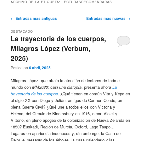
ARCHIVO DE LA ETIQUETA:
LECTURASRECOMENDADAS
Navegación
←
Entradas más antiguas
Entradas más nuevas
→
de
entradas
DESTACADO
La trayectoria de los cuerpos,
Milagros López (Verbum,
2025)
Posted on
6 abril, 2025
Milagros López, que atrajo la atención de lectores de todo el
mundo con
MM2033: casi una distopía
, presenta ahora
La
trayectoria de los cuerpos
.
¿Qué tienen en común Vita y Kepa en
el siglo XX con Diego y Julián, amigos de Carmen Conde, en
plena Guerra Civil? ¿Qué une a todos ellos con Victoria y
Helena, del Círculo de Bloomsbury en 1916, o con Violet y
Vittorio, en pleno apogeo de la colonización de Nueva Zelanda en
1850? Euskadi, Región de Murcia, Oxford, Lago Taupo…
Lugares en apariencia inconexos y, sin embargo, la Casa del
Reloj, el presagio de los árboles, la casa calendario y las