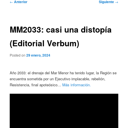
Navegación
←
Anterior
Siguiente
→
de
entradas
MM2033: casi una distopía
(Editorial Verbum)
Posted on
29 enero, 2024
Año 2033: el drenaje del Mar Menor ha tenido lugar, la Región se
encuentra sometida por un Ejecutivo implacable, rebelión,
Resistencia, final apoteósico…
Más información.