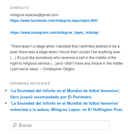
CONTACTO
milagros.lopezac@gmail.com
https://www.facebook.com/milagros.lopezlopez.969/
https://www.instagram.com/milagros_lopez_milalop/
“There wasn’t a stage when I decided that I definitely wished to be a
poet; there was a stage when I found that I couldn’t be anything else.
(…) It’s just like somebody who receives a call in the middle of the
night to religious service (…)and I didn’t have any choice in the matter.
I just had to obey” – Christopher Okigbo
ENTRADAS RECIENTES
‘La Sociedad del Infinito en el Mundial de fútbol femenino’,
libro juvenil recomendado por El Perímetro.
‘La Sociedad del Infinito en el Mundial de fútbol femenino’
entrevista a la autora, Milagros López, en El Huffington Post.
B
u