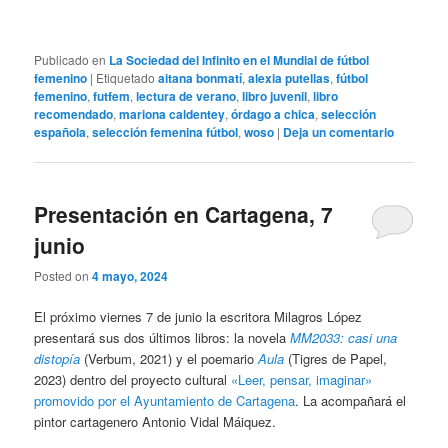
Publicado en
La Sociedad del Infinito en el Mundial de fútbol
femenino
|
Etiquetado
aitana bonmatí
,
alexia putellas
,
fútbol
femenino
,
futfem
,
lectura de verano
,
libro juvenil
,
libro
recomendado
,
mariona caldentey
,
órdago a chica
,
selección
española
,
selección femenina fútbol
,
woso
|
Deja un comentario
Presentación en Cartagena, 7
junio
Posted on
4 mayo, 2024
El próximo viernes 7 de junio la escritora Milagros López
presentará sus dos últimos libros: la novela
MM2033: casi una
distopía
(Verbum, 2021) y el poemario
Aula
(Tigres de Papel,
2023) dentro del proyecto cultural
«Leer, pensar, imaginar»
promovido por el Ayuntamiento de Cartagena
. La acompañará el
pintor cartagenero Antonio Vidal Máiquez.