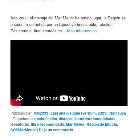
Año 2033: el drenaje del Mar Menor ha tenido lugar, la Región se
encuentra sometida por un Ejecutivo implacable, rebelión,
Resistencia, final apoteósico…
Más información.
Publicado en
MM2033: casi una distopía (Verbum, 2021)
,
Narrativa
|
Etiquetado
ciencia-ficción
,
distopía
,
lecturasrecomendadas
,
leoautoras
,
libro recomendado
,
Mar Menor
,
Región de Murcia
,
SOSMarMenor
|
Deja un comentario