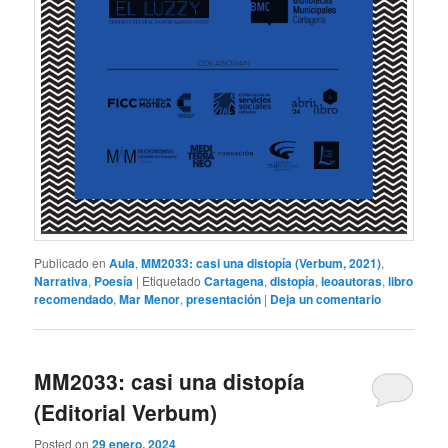
Publicado en
Aula
,
MM2033: casi una distopía (Verbum, 2021)
,
Narrativa
,
Poesía
|
Etiquetado
Cartagena
,
distopía
,
leoautoras
,
libro
recomendado
,
Mar Menor
,
presentación
|
Deja un comentario
MM2033: casi una distopía
(Editorial Verbum)
Posted on
29 enero, 2024