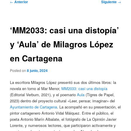
Navegación
←
Anterior
Siguiente
→
de
entradas
‘MM2033: casi una distopía’
y ‘Aula’ de Milagros López
en Cartagena
Posted on
8 junio, 2024
La escritora Milagros López presentó sus dos últimos libros: la
novela en torno al Mar Menor,
MM2033: casi una distopía
(Editorial Verbum, 2021), y el poemario
Aula
(Tigres de Papel,
2023) dentro del proyecto cultural «Leer, pensar, imaginar» del
Ayuntamiento de Cartagena
. La acompañó en su presentación, el
pintor cartagenero Antonio Vidal Máiquez. Entre el público, el
poeta Antonio Marín Albalate, el fotógrafo de La Opinión Javier
Lorente, y numerosos lectores, que participaron activamente y