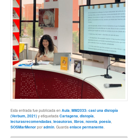
Esta entrada fue publicada en
Aula
,
MM2033: casi una distopía
(Verbum, 2021)
y etiquetada
Cartagena
,
distopía
,
lecturasrecomendadas
,
leoautoras
,
libros
,
novela
,
poesía
,
SOSMarMenor
por
admin
. Guarda
enlace permanente
.