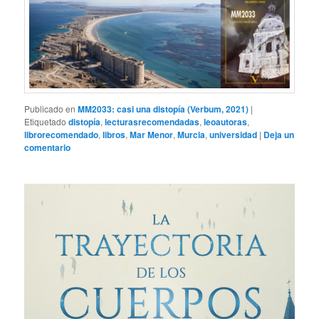
Publicado en
MM2033: casi una distopía (Verbum, 2021)
|
Etiquetado
distopía
,
lecturasrecomendadas
,
leoautoras
,
librorecomendado
,
libros
,
Mar Menor
,
Murcia
,
universidad
|
Deja un
comentario