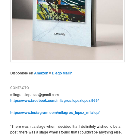
Disponible en
Amazon
y
Diego Marín
.
CONTACTO
milagros.lopezac@gmail.com
https://www.facebook.com/milagros.lopezlopez.969/
https://www.instagram.com/milagros_lopez_milalop/
“There wasn’t a stage when I decided that I definitely wished to be a
poet; there was a stage when I found that I couldn’t be anything else.