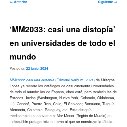
Navegación
←
Anterior
Siguiente
→
de
entradas
‘MM2033: casi una distopía’
en universidades de todo el
mundo
Posted on
22 junio, 2024
MM2033: casi una distopía
(Editorial Verbum, 2021)
de Milagros
López ya recorre los catálogos de casi cincuenta universidades
de todo el mundo: las de España, claro está, pero también las de
Estados Unidos (Washington, Nueva York, Colorado, Oklahoma,
…), Canadá, Puerto Rico, Chile, El Salvador, Botsuana, Turquía,
Alemania, Colombia, Paraguay, etc. Esta distopía
medioambiental convierte al Mar Menor (Región de Murcia) en
indiscutible protagonista en torno al que se construye la fábula.