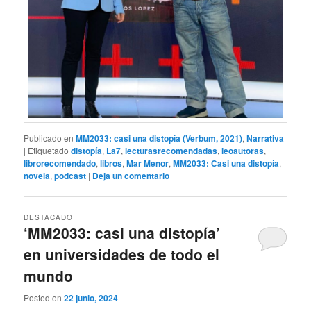
Publicado en
MM2033: casi una distopía (Verbum, 2021)
,
Narrativa
|
Etiquetado
distopía
,
La7
,
lecturasrecomendadas
,
leoautoras
,
librorecomendado
,
libros
,
Mar Menor
,
MM2033: Casi una distopía
,
novela
,
podcast
|
Deja un comentario
DESTACADO
‘MM2033: casi una distopía’
en universidades de todo el
mundo
Posted on
22 junio, 2024