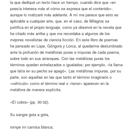
la que dediqué un texto hace un tiempo, cuando dice que «en
poesía interesa más el cómo se expresa que el contenido»,
aunque lo matizaré más adelante. A mí me parece que esto es
aplicable a cualquier arte, que, en el caso, de Milagros se
justifica en el propio lenguaje, como ya observé en la novela que
he citado más arriba y que me recordaba a algunos de los
mejores novelistas de ciencia ficción. En este libro de poemas
he pensado en Lope, Góngora y Lorca, al quedarme deslumbrado
ante la profusión de metáforas puras e impuras de cada poema,
sobre todo en sus arranques. Con las metáforas puras los
términos quedan entrelazados o igualados; por ejemplo, «la llama
que latía en su pecho se apagó». Las metáforas impuras, por su
parte, son aquellas en las que tanto el término imaginario o
«vehículo» como el término real o «tenor» aparecen en la
metáfora de manera explícita.
«El cobra» (pp. 30-32).
Su sangre gota a gota,
rompe mi camisa blanca;