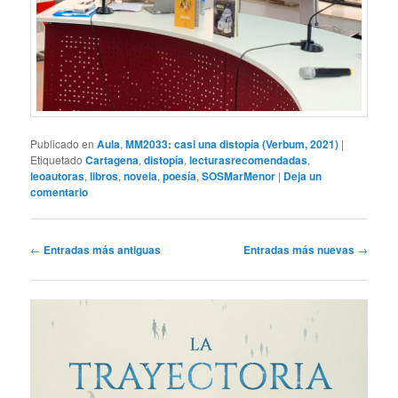
Publicado en
Aula
,
MM2033: casi una distopía (Verbum, 2021)
|
Etiquetado
Cartagena
,
distopía
,
lecturasrecomendadas
,
leoautoras
,
libros
,
novela
,
poesía
,
SOSMarMenor
|
Deja un
comentario
Navegación
←
Entradas más antiguas
Entradas más nuevas
→
de
entradas