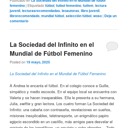
Publicado en
La Sociedad del Infinito en el Mundial de fútbol
femenino
|
Etiquetado
fútbol
,
futbol femenino
,
futfem
,
lectura
juvenil
,
lecturasrecomendadas
,
leoautoras
,
libro juvenil
,
librorecomendado
,
mundial fútbol
,
selección fútbol
,
woso
|
Deja un
comentario
La Sociedad del Infinito en el
Mundial de Fútbol Femenino
Posted on
19 mayo, 2025
La Sociedad del Infinito en el Mundial de Fútbol Femenino
A Andrea le encanta el fútbol. En el colegio conoce a Guille,
simpático y medio escocés. En el equipo local se encuentra con
Valeria y se hacen inseparables. Ella le presenta a su hermana,
Julia,
swiftie
y gran lectora. Los cuatro forman La Sociedad del
Infinito: una cabaña con contraseña, revelaciones en sueños,
misiones inexplicables, teletransporte, un enigmático papiro
egipcio escondido en un castillo, más amigos para desvelar el
misterio de los jeroglíficos, un amuleto y ocho ofrendas… Todo