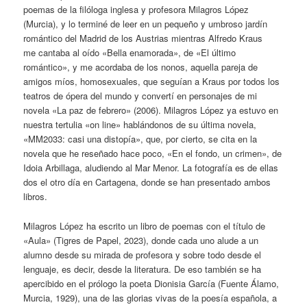
poemas de la filóloga inglesa y profesora Milagros López
(Murcia), y lo terminé de leer en un pequeño y umbroso jardín
romántico del Madrid de los Austrias mientras Alfredo Kraus
me cantaba al oído «Bella enamorada», de «El último
romántico», y me acordaba de los nonos, aquella pareja de
amigos míos, homosexuales, que seguían a Kraus por todos los
teatros de ópera del mundo y convertí en personajes de mi
novela «La paz de febrero» (2006). Milagros López ya estuvo en
nuestra tertulia «on line» hablándonos de su última novela,
«MM2033: casi una distopía», que, por cierto, se cita en la
novela que he reseñado hace poco, «En el fondo, un crimen», de
Idoia Arbillaga, aludiendo al Mar Menor. La fotografía es de ellas
dos el otro día en Cartagena, donde se han presentado ambos
libros.
Milagros López ha escrito un libro de poemas con el título de
«Aula» (Tigres de Papel, 2023), donde cada uno alude a un
alumno desde su mirada de profesora y sobre todo desde el
lenguaje, es decir, desde la literatura. De eso también se ha
apercibido en el prólogo la poeta Dionisia García (Fuente Álamo,
Murcia, 1929), una de las glorias vivas de la poesía española, a