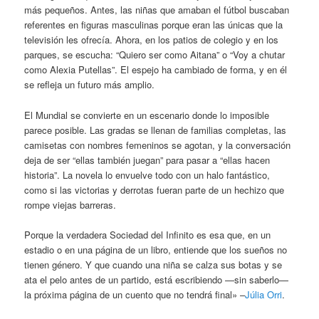
más pequeños. Antes, las niñas que amaban el fútbol buscaban
referentes en figuras masculinas porque eran las únicas que la
televisión les ofrecía. Ahora, en los patios de colegio y en los
parques, se escucha: “Quiero ser como Aitana” o “Voy a chutar
como Alexia Putellas”. El espejo ha cambiado de forma, y en él
se refleja un futuro más amplio.
El Mundial se convierte en un escenario donde lo imposible
parece posible. Las gradas se llenan de familias completas, las
camisetas con nombres femeninos se agotan, y la conversación
deja de ser “ellas también juegan” para pasar a “ellas hacen
historia”. La novela lo envuelve todo con un halo fantástico,
como si las victorias y derrotas fueran parte de un hechizo que
rompe viejas barreras.
Porque la verdadera Sociedad del Infinito es esa que, en un
estadio o en una página de un libro, entiende que los sueños no
tienen género. Y que cuando una niña se calza sus botas y se
ata el pelo antes de un partido, está escribiendo —sin saberlo—
la próxima página de un cuento que no tendrá final» –
Júlia Orri
.