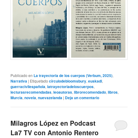
Publicado en
La trayectoria de los cuerpos (Verbum, 2025)
,
Narrativa
|
Etiquetado
círculodebloomsbury
,
euskadi
,
guerracivilespañola
,
latrayectoriadeloscuerpos
,
lecturasrecomendadas
,
leoautoras
,
librorecomendado
,
libros
,
Murcia
,
novela
,
nuevazelanda
|
Deja un comentario
Milagros López en Podcast
La7 TV con Antonio Rentero