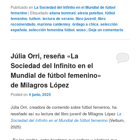
Publicado en
La Sociedad del Infinito en el Mundial de fútbol
femenino
|
Etiquetado
aitana bonmatí
,
alexia putellas
,
fútbol
femenino
,
futfem
,
lectura de verano
,
libro juvenil
,
libro
recomendado
,
mariona caldentey
,
órdago a chica
,
selección
española
,
selección femenina fútbol
,
woso
|
Deja un comentario
Júlia Orri, reseña «La
Sociedad del Infinito en el
Mundial de fútbol femenino»
de Milagros López
Posted on
4 junio, 2025
Júlia Orri, creadora de contenido sobre fútbol femenino, ha
reseñado así su lectura del libro juvenil de Milagros López
La
Sociedad del Infinito en el Mundial de fútbol femenino
(Verbum,
2025):
«En las gradas, entre banderas que ondean y cánticos que