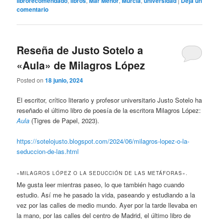
librorecomendado
,
libros
,
Mar Menor
,
Murcia
,
universidad
|
Deja un
comentario
Reseña de Justo Sotelo a
«Aula» de Milagros López
Posted on
18 junio, 2024
El escritor, crítico literario y profesor universitario Justo Sotelo ha
reseñado el último libro de poesía de la escritora Milagros López:
Aula
(Tigres de Papel, 2023).
https://sotelojusto.blogspot.com/2024/06/milagros-lopez-o-la-
seduccion-de-las.html
«MILAGROS LÓPEZ O LA SEDUCCIÓN DE LAS METÁFORAS».
Me gusta leer mientras paseo, lo que también hago cuando
estudio. Así me he pasado la vida, paseando y estudiando a la
vez por las calles de medio mundo. Ayer por la tarde llevaba en
la mano, por las calles del centro de Madrid, el último libro de