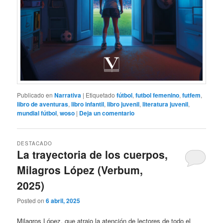
Publicado en
Narrativa
|
Etiquetado
fútbol
,
futbol femenino
,
futfem
,
libro de aventuras
,
libro infantil
,
libro juvenil
,
literatura juvenil
,
mundial fútbol
,
woso
|
Deja un comentario
DESTACADO
La trayectoria de los cuerpos,
Milagros López (Verbum,
2025)
Posted on
6 abril, 2025
Milagros López, que atrajo la atención de lectores de todo el