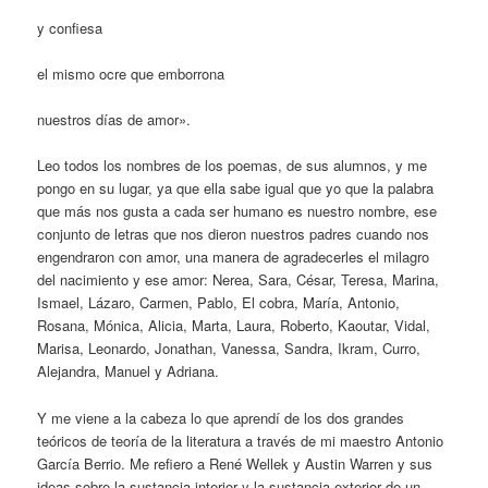
y confiesa
el mismo ocre que emborrona
nuestros días de amor».
Leo todos los nombres de los poemas, de sus alumnos, y me
pongo en su lugar, ya que ella sabe igual que yo que la palabra
que más nos gusta a cada ser humano es nuestro nombre, ese
conjunto de letras que nos dieron nuestros padres cuando nos
engendraron con amor, una manera de agradecerles el milagro
del nacimiento y ese amor: Nerea, Sara, César, Teresa, Marina,
Ismael, Lázaro, Carmen, Pablo, El cobra, María, Antonio,
Rosana, Mónica, Alicia, Marta, Laura, Roberto, Kaoutar, Vidal,
Marisa, Leonardo, Jonathan, Vanessa, Sandra, Ikram, Curro,
Alejandra, Manuel y Adriana.
Y me viene a la cabeza lo que aprendí de los dos grandes
teóricos de teoría de la literatura a través de mi maestro Antonio
García Berrio. Me refiero a René Wellek y Austin Warren y sus
ideas sobre la sustancia interior y la sustancia exterior de un