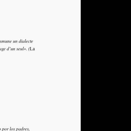
commune un dialecte
age d’un seul». (
La
 por los padres,