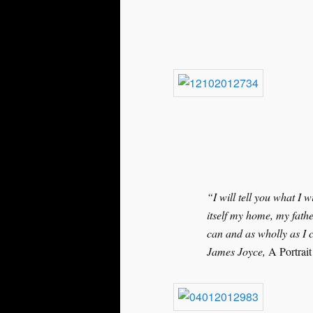
– Chris
“I will tell you what I w
itself my home, my fathe
can and as wholly as I 
James Joyce,
A Portrait