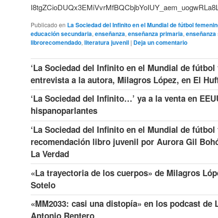
I8tgZCioDUQx3EMiVvrMfBQCbjbYoIUY_aem_uogwRLa8
Publicado en
La Sociedad del Infinito en el Mundial de fútbol femeni
educación secundaria
,
enseñanza
,
enseñanza primaria
,
enseñanza 
librorecomendado
,
literatura juvenil
|
Deja un comentario
‘La Sociedad del Infinito en el Mundial de fútbol
entrevista a la autora, Milagros López, en El Huf
‘La Sociedad del Infinito…’ ya a la venta en EEU
hispanoparlantes
‘La Sociedad del Infinito en el Mundial de fútbol
recomendación libro juvenil por Aurora Gil Boh
La Verdad
«La trayectoria de los cuerpos» de Milagros Lóp
Sotelo
«MM2033: casi una distopía» en los podcast de 
Antonio Rentero