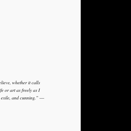
elieve, whether it calls
e or art as freely as I
, exile, and cunning.” ―