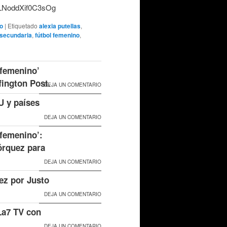
LNoddXif0C3sOg
no
|
Etiquetado
alexia putellas
,
secundaria
,
fútbol femenino
,
 femenino’
fington Post.
DEJA UN COMENTARIO
U y países
DEJA UN COMENTARIO
 femenino’:
órquez para
DEJA UN COMENTARIO
ez por Justo
DEJA UN COMENTARIO
La7 TV con
DEJA UN COMENTARIO