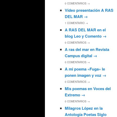
0
COMENTARIOS →
Vídeo presentación A RAS
DEL MAR
→
1
COMENTARIO →
A RAS DEL MAR en el
blog Leo y Comento
→
0
COMENTARIOS →
A ras del mar en Revista
Campus digital
→
0
COMENTARIOS →
A mi poema «Fuga» le
ponen imagen y voz
→
0
COMENTARIOS →
Mis poemas en Voces del
Extremo
→
0
COMENTARIOS →
Milagros López en la
Antología Poetas Siglo