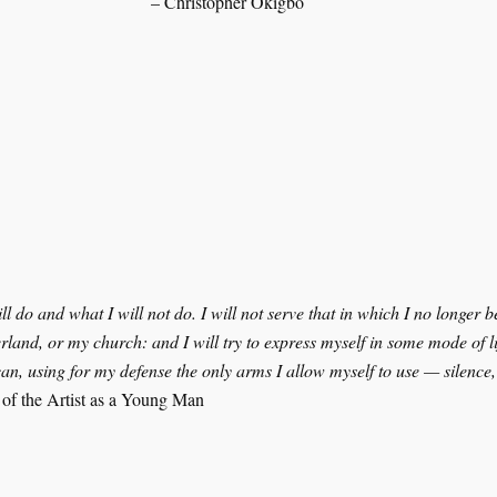
topher Okigbo
ill do and what I will not do. I will not serve that in which I no longer b
rland, or my church: and I will try to express myself in some mode of lif
can, using for my defense the only arms I allow myself to use — silence
 of the Artist as a Young Man