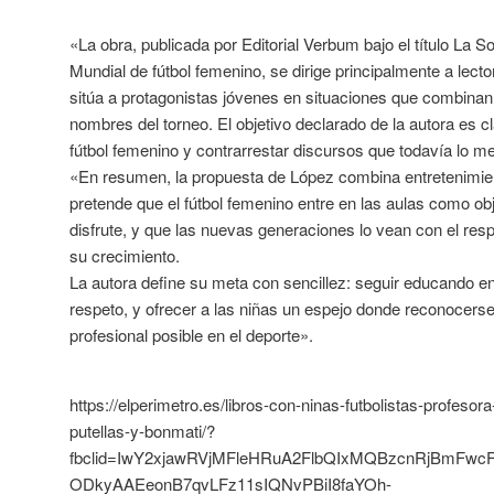
«La obra, publicada por Editorial Verbum bajo el título La Soc
Mundial de fútbol femenino, se dirige principalmente a lect
sitúa a protagonistas jóvenes en situaciones que combinan
nombres del torneo. El objetivo declarado de la autora es cla
fútbol femenino y contrarrestar discursos que todavía lo m
«En resumen, la propuesta de López combina entretenimien
pretende que el fútbol femenino entre en las aulas como ob
disfrute, y que las nuevas generaciones lo vean con el res
su crecimiento.
La autora define su meta con sencillez: seguir educando en l
respeto, y ofrecer a las niñas un espejo donde reconocerse
profesional posible en el deporte».
https://elperimetro.es/libros-con-ninas-futbolistas-profesor
putellas-y-bonmati/?
fbclid=IwY2xjawRVjMFleHRuA2FlbQIxMQBzcnRjBmFw
ODkyAAEeonB7qvLFz11sIQNvPBiI8faYOh-