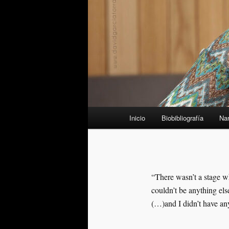
Menú
Inicio
Biobibliografía
Nar
principal
“There wasn’t a stage wh
couldn’t be anything els
(…)and I didn’t have any