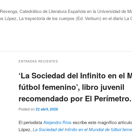
Revenga, Catedrático de Literatura Española en la Universidad de Mu
ros López, La trayectoria de los cuerpos (Ed. Verbum) en el diario La
trayectoria de los cuerpos (Verbum, 2025)
y etiquetada
Díez de Revenga
,
la opi
das
,
librorecomendado
,
Murcia
,
novela
. Guarda el
enlace permanente
.
ENTRADAS RECIENTES
‘La Sociedad del Infinito en el 
fútbol femenino’, libro juvenil
recomendado por El Perímetro.
Posted on
22 abril, 2026
El periodista
Alejandro Ríos
escribe este magnífico artículo
López,
La Sociedad del Infinito en el Mundial de fútbol fem