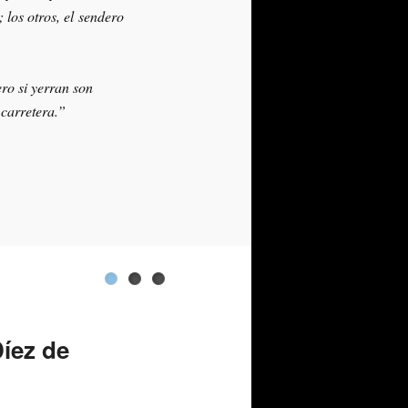
 los otros, el sendero
ero si yerran son
 carretera.”
Destacando:
Destacando:
Destacando:
‘La
La
‘MM2033:
Díez de
trayectoria
trayectoria
casi
de
de
una
los
los
distopía’