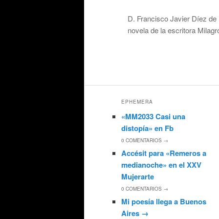
Posted on
14 septiembre, 2025
D. Francisco Javier Díez de 
novela de la escritora Milag
Esta entrada fue publicada en
La 
los cuerpos
,
lecturasrecomenda
EPHEMERA
«MM2033 Casi una
distopía» en Fb
0
COMENTARIOS →
Accésit para «Remeros a
medianoche» en el XXV
Mujerarte
0
COMENTARIOS →
Mi poesía llega a Buenos
Aires
→