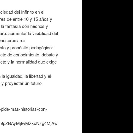
iedad del Infinito en el
ores de entre 10 y 15 años y
 la fantasía con hechos y
ro: aumentar la visibilidad del
enosprecian.»
to y propósito pedagógico:
jeto de conocimiento, debate y
peto y la normalidad que exige
a igualdad, la libertad y el
 y proyectar un futuro
a-pide-mas-historias-con-
cF9pZBAyMjIwMzkxNzg4MjAw