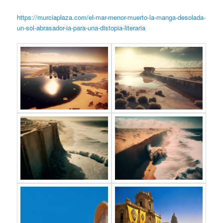
https://murciaplaza.com/el-mar-menor-muerto-la-manga-desolada-
un-sol-abrasador-ia-para-una-distopia-literaria