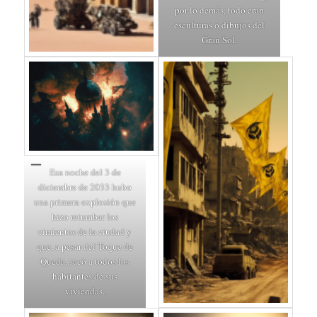
por lo demás, todo eran
esculturas o dibujos del
Gran Sol.
Esa noche del 3 de
diciembre de 2033 hubo
una primera explosión que
hizo retumbar los
cimientos de la ciudad y
que, a pesar del Toque de
Queda, sacó a todos los
habitantes de sus
viviendas.