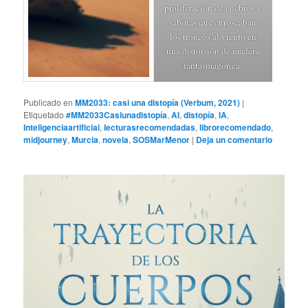
proliferación de enebros y
sabinas que enroscaban
los troncos al viento en
una distorsión de madera
fantasmagórica.
Publicado en
MM2033: casi una distopía (Verbum, 2021)
|
Etiquetado
#MM2033Casiunadistopía
,
AI
,
distopía
,
IA
,
Inteligenciaartificial
,
lecturasrecomendadas
,
librorecomendado
,
midjourney
,
Murcia
,
novela
,
SOSMarMenor
|
Deja un comentario