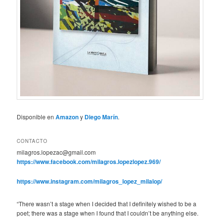
Disponible en
Amazon
y
Diego Marín
.
CONTACTO
milagros.lopezac@gmail.com
https://www.facebook.com/milagros.lopezlopez.969/
https://www.instagram.com/milagros_lopez_milalop/
“There wasn’t a stage when I decided that I definitely wished to be a
poet; there was a stage when I found that I couldn’t be anything else.