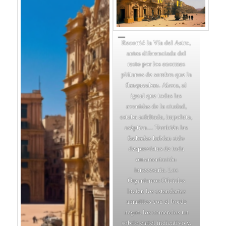
Recorrió la Vía del Astro,
antes diferenciada del
resto por los enormes
plátanos de sombra que la
flanqueaban. Ahora, al
igual que todas las
avenidas de la ciudad,
estaba asfaltada, impoluta,
aséptica… También las
fachadas habían sido
desprovistas de toda
ornamentación
innecesaria. Los
Organismos Oficiales
lucían los estandartes
amarillos con el borde
negro, los comercios un
sobrio cartel indicativo y,