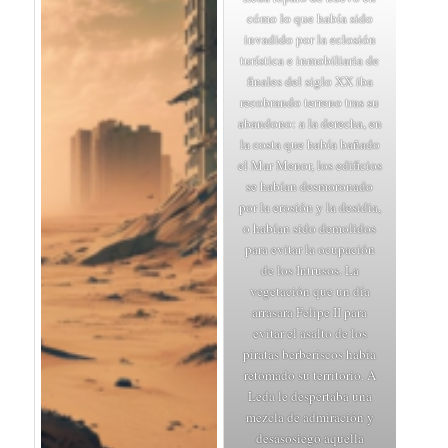
cómo lo que había sido
invadido por la eclosión
turística e inmobiliaria de
finales del siglo XX iba
recobrando terreno tras su
abandono: a la derecha, en
la costa que había bañado
el Mar Menor, los edificios
se habían desmoronado
por la erosión y la desidia,
o habían sido demolidos
para evitar la ocupación
de los Intrusos. La
vegetación que un día
arrasara Felipe II para
evitar el asalto de los
piratas berberiscos había
retomado su territorio. A
Leda le despertaba una
mezcla de admiración y
desasosiego aquella