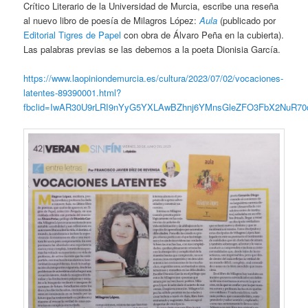
Crítico Literario de la Universidad de Murcia, escribe una reseña
al nuevo libro de poesía de Milagros López:
Aula
(publicado por
Editorial Tigres de Papel
con obra de Álvaro Peña en la cubierta).
Las palabras previas se las debemos a la poeta Dionisia García.
https://www.laopiniondemurcia.es/cultura/2023/07/02/vocaciones-
latentes-89390001.html?
fbclid=IwAR30U9rLRI9nYyG5YXLAwBZhnj6YMnsGleZFO3FbX2NuR70