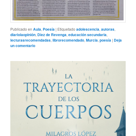
Publicado en
Aula
,
Poesía
|
Etiquetado
adolescencia
,
autoras
,
diariolaopinión
,
Díez de Revenga
,
educación secundaria
,
lecturasrecomendadas
,
librorecomendado
,
Murcia
,
poesía
|
Deja
un comentario