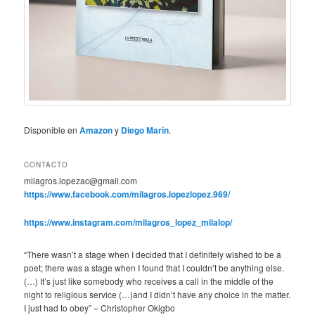
Disponible en
Amazon
y
Diego Marín
.
CONTACTO
milagros.lopezac@gmail.com
https://www.facebook.com/milagros.lopezlopez.969/
https://www.instagram.com/milagros_lopez_milalop/
“There wasn’t a stage when I decided that I definitely wished to be a
poet; there was a stage when I found that I couldn’t be anything else.
(…) It’s just like somebody who receives a call in the middle of the
night to religious service (…)and I didn’t have any choice in the matter.
I just had to obey” – Christopher Okigbo