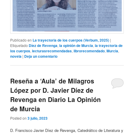
Publicado en
La trayectoria de los cuerpos (Verbum, 2025)
|
Etiquetado
Díez de Revenga
,
la opinión de Murcia
,
la trayectoria de
los cuerpos
,
lecturasrecomendadas
,
librorecomendado
,
Murcia
,
novela
|
Deja un comentario
Reseña a ‘Aula’ de Milagros
López por D. Javier Díez de
Revenga en Diario La Opinión
de Murcia
Posted on
3 julio, 2023
D. Francisco Javier Díez de Revenga, Catedrático de Literatura y