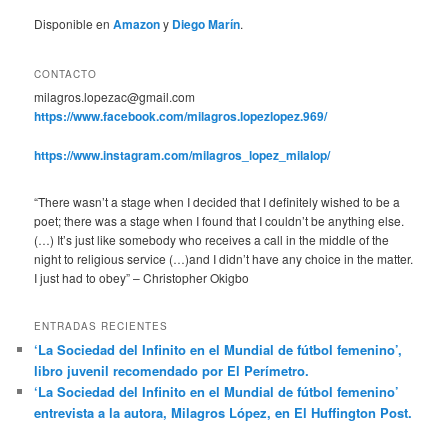
Disponible en
Amazon
y
Diego Marín
.
CONTACTO
milagros.lopezac@gmail.com
https://www.facebook.com/milagros.lopezlopez.969/
https://www.instagram.com/milagros_lopez_milalop/
“There wasn’t a stage when I decided that I definitely wished to be a
poet; there was a stage when I found that I couldn’t be anything else.
(…) It’s just like somebody who receives a call in the middle of the
night to religious service (…)and I didn’t have any choice in the matter.
I just had to obey” – Christopher Okigbo
ENTRADAS RECIENTES
‘La Sociedad del Infinito en el Mundial de fútbol femenino’,
libro juvenil recomendado por El Perímetro.
‘La Sociedad del Infinito en el Mundial de fútbol femenino’
entrevista a la autora, Milagros López, en El Huffington Post.