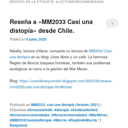
ARCHIVO DE LA ETIQUETA:
#LECTURASRECOMENDADAS
Reseña a «MM2033 Casi una
1
distopía» desde Chile.
Posted on
9 junio, 2020
Natalia, lectora chilena, comparte su lectura de
MM2033 Casi
una distopía
en su blog:
Unos libros y un café
. La hermosa
Región de Murcia traspasa fronteras, también sus problemas
ecológicos en torno a la gestión del Mar Menor.
Blog:
https://unoslibrosyuncafe.blogspot.com/2020/06/resena-
mm2033-casi-una-distopia.html#more
Publicado en
MM2033: casi una distopía (Verbum, 2021)
|
Etiquetado
#Amazonkindle
,
#distopía
,
#kindleunlimited
,
#lecturasrecomendadas
,
#librosrecomendados
,
#MarMenor
,
#MM2033Casiunadistopía
,
#Murcia
,
#RegióndeMurcia
|
1
Respuesta