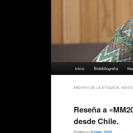
Menú
Inicio
Biobibliografía
Nar
principal
ARCHIVO DE LA ETIQUETA:
#DIST
Reseña a «MM20
desde Chile.
Posted on
9 junio, 2020