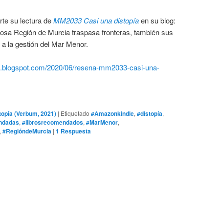
rte su lectura de
MM2033 Casi una distopía
en su blog:
osa Región de Murcia traspasa fronteras, también sus
a la gestión del Mar Menor.
fe.blogspot.com/2020/06/resena-mm2033-casi-una-
topía (Verbum, 2021)
|
Etiquetado
#Amazonkindle
,
#distopía
,
ndadas
,
#librosrecomendados
,
#MarMenor
,
,
#RegióndeMurcia
|
1
Respuesta