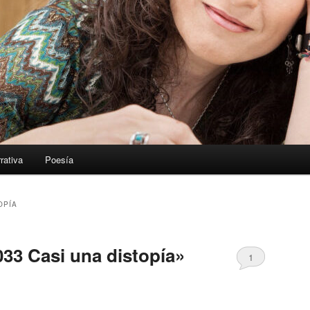
rativa
Poesía
OPÍA
33 Casi una distopía»
1