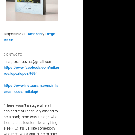
Disponible en
Amazon
y
Diego
Marín
.
CONTACTO
milagros.lopezac@gmail.com
https://www.facebook.com/milag
ros.lopezlopez.969/
https://www.instagram.com/mila
gros_lopez_milalop/
“There wasn’t a stage when I
decided that I definitely wished to
be a poet; there was a stage when
I found that I couldn’t be anything
else. (…) It’s just like somebody
who receives a call in the middle