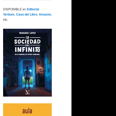
DISPONIBLE en
Editorial
Verbum
,
Casa del Libro
,
Amazon
,
etc.