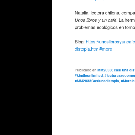
Natalia, lectora chilena, compa
Unos libros y un café
. La herm
problemas ecológicos en torno 
Blog:
https://unoslibrosyunca
distopia.html#more
Publicado en
MM2033: casi una dis
#kindleunlimited
,
#lecturasrecome
#MM2033Casiunadistopía
,
#Murcia