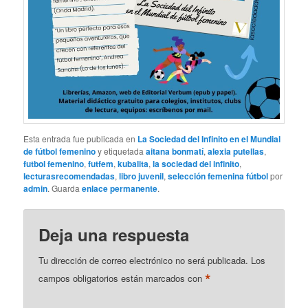
Esta entrada fue publicada en
La Sociedad del Infinito en el Mundial
de fútbol femenino
y etiquetada
aitana bonmatí
,
alexia putellas
,
futbol femenino
,
futfem
,
kubalita
,
la sociedad del infinito
,
lecturasrecomendadas
,
libro juvenil
,
selección femenina fútbol
por
admin
. Guarda
enlace permanente
.
Deja una respuesta
Tu dirección de correo electrónico no será publicada.
Los
*
campos obligatorios están marcados con