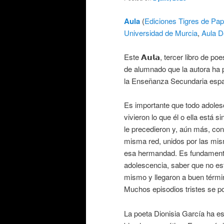
Aula
(
Ediciones Tigres de Pap
Universidad de Murcia
,
Aula D
Este 𝗔𝘂𝗹𝗮, tercer libro de po
de alumnado que la autora ha p
la Enseñanza Secundaria espa
Es importante que todo adoles
vivieron lo que él o ella está 
le precedieron y, aún más, con
misma red, unidos por las mi
esa hermandad. Es fundamenta
adolescencia, saber que no est
mismo y llegaron a buen términ
Muchos episodios tristes se p
La poeta Dionisia García ha e