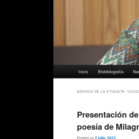
Menú
Inicio
Biobibliografía
Nar
principal
ARCHIVO DE LA ETIQUETA:
VOCA
Presentación de 
poesía de Milag
Posted on
2 julio, 2023