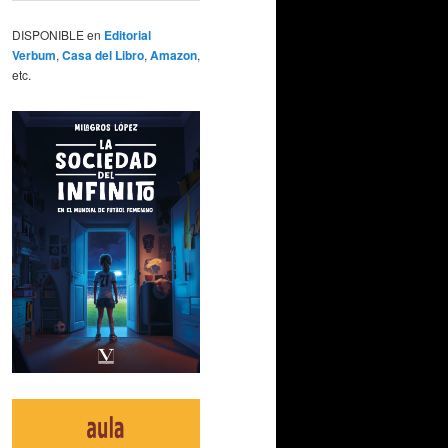
DISPONIBLE en
Editorial
Verbum
,
Casa del Libro
,
Amazon
,
etc.