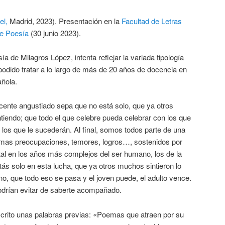
el,
Madrid, 2023). Presentación en la
Facultad de Letras
e Poesía
(30 junio 2023).
esía de Milagros López, intenta reflejar la variada tipología
odido tratar a lo largo de más de 20 años de docencia en
ñola.
cente angustiado sepa que no está solo, que ya otros
sintiendo; que todo el que celebre pueda celebrar con los que
 los que le sucederán. Al final, somos todos parte de una
smas preocupaciones, temores, logros…, sostenidos por
l en los años más complejos del ser humano, los de la
ás solo en esta lucha, que ya otros muchos sintieron lo
o, que todo eso se pasa y el joven puede, el adulto vence.
odrían evitar de saberte acompañado.
scrito unas palabras previas: «Poemas que atraen por su