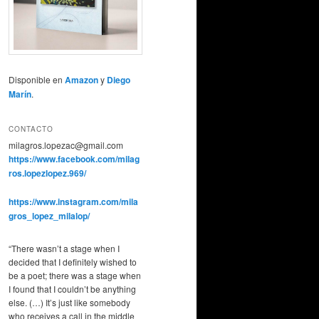
Disponible en
Amazon
y
Diego
Marín
.
CONTACTO
milagros.lopezac@gmail.com
https://www.facebook.com/milag
ros.lopezlopez.969/
https://www.instagram.com/mila
gros_lopez_milalop/
“There wasn’t a stage when I
decided that I definitely wished to
be a poet; there was a stage when
I found that I couldn’t be anything
else. (…) It’s just like somebody
who receives a call in the middle