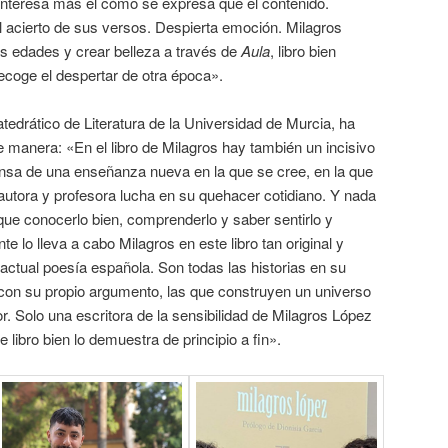
 interesa más el cómo se expresa que el contenido.
l acierto de sus versos. Despierta emoción. Milagros
as edades y crear belleza a través de
Aula
, libro bien
ecoge el despertar de otra época».
edrático de Literatura de la Universidad de Murcia, ha
te manera: «En el libro de Milagros hay también un incisivo
ensa de una enseñanza nueva en la que se cree, en la que
 autora y profesora lucha en su quehacer cotidiano. Y nada
que conocerlo bien, comprenderlo y saber sentirlo y
e lo lleva a cabo Milagros en este libro tan original y
 actual poesía española. Son todas las historias en su
 con su propio argumento, las que construyen un universo
. Solo una escritora de la sensibilidad de Milagros López
 libro bien lo demuestra de principio a fin».