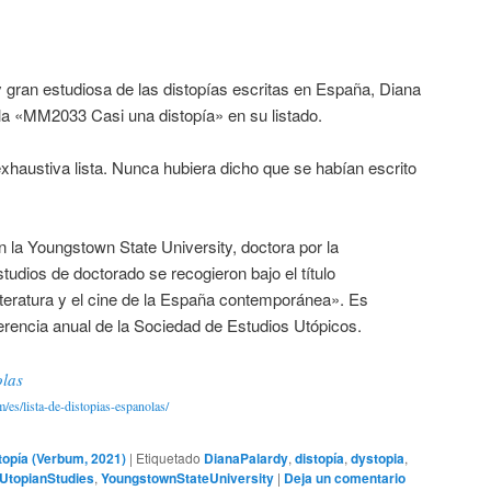
 gran estudiosa de las distopías escritas en España, Diana
ela «MM2033 Casi una distopía» en su listado.
xhaustiva lista. Nunca hubiera dicho que se habían escrito
 la Youngstown State University, doctora por la
tudios de doctorado se recogieron bajo el título
literatura y el cine de la España contemporánea». Es
nferencia anual de la Sociedad de Estudios Utópicos.
olas
es/lista-de-distopias-espanolas/
topía (Verbum, 2021)
|
Etiquetado
DianaPalardy
,
distopía
,
dystopia
,
rUtopianStudies
,
YoungstownStateUniversity
|
Deja un comentario