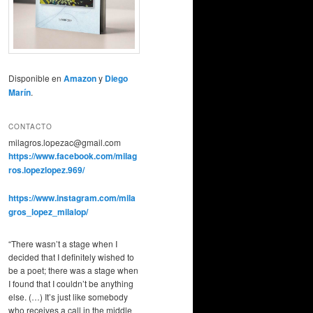
Disponible en
Amazon
y
Diego
Marín
.
CONTACTO
milagros.lopezac@gmail.com
https://www.facebook.com/milag
ros.lopezlopez.969/
https://www.instagram.com/mila
gros_lopez_milalop/
“There wasn’t a stage when I
decided that I definitely wished to
be a poet; there was a stage when
I found that I couldn’t be anything
else. (…) It’s just like somebody
who receives a call in the middle