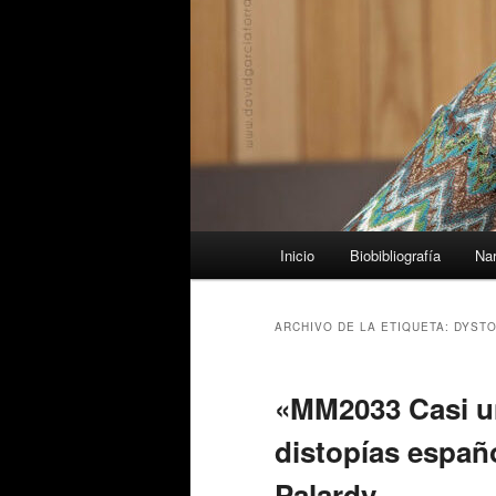
Menú
Inicio
Biobibliografía
Nar
principal
ARCHIVO DE LA ETIQUETA:
DYSTO
«MM2033 Casi una
distopías españo
Palardy.