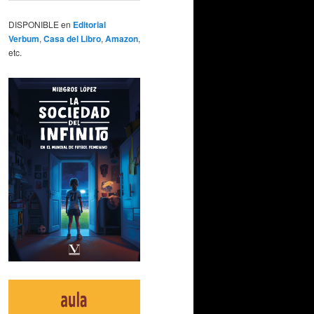
DISPONIBLE en
Editorial
Verbum
,
Casa del Libro
,
Amazon
,
etc.