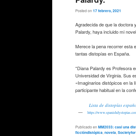
Posted on
17 febrero, 2021
Agradecida de que la doctora y
Palardy, haya incluido mi nov
Merece la pena recorrer esta e
tantas distopías en España.
*Diana Palardy es Profesora en
Universidad de Virginia. Sus es
«Imaginarios distópicos en la 
participante habitual en la co
Lista de distopías españ
https://www.spanishdystopias.com/
Publicado en
MM2033: casi una dis
ficcióndistópica
,
novela
,
Societyfo