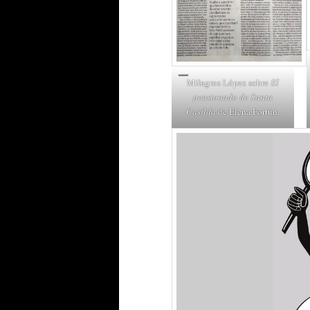
Milagros López sobre
El
pensionado de Santa
Casilda
de Elena Fortún.