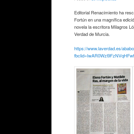
Editorial Renacimiento ha resca
Fortún en una magnífica edició
novela la escritora Milagros Ló
Verdad de Murcia.
https://www.laverdad.es/ababo
fbclid=IwAR0Wzl9FzNVqHF