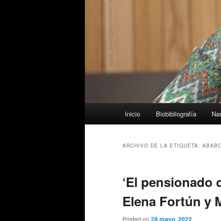
Menú
Inicio
Biobibliografía
Nar
principal
ARCHIVO DE LA ETIQUETA:
ABAB
‘El pensionado 
Elena Fortún y 
Posted on
28 mayo, 2022