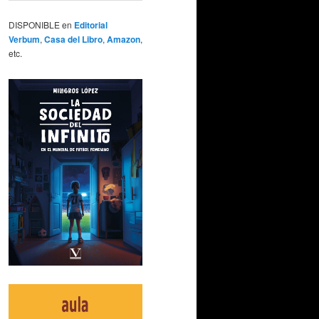
DISPONIBLE en
Editorial
Verbum
,
Casa del Libro
,
Amazon
,
etc.