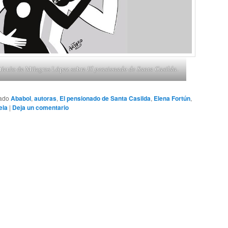
artículo de Milagros López sobre
El pensionado de Santa Casilda
.
tado
Ababol
,
autoras
,
El pensionado de Santa Casilda
,
Elena Fortún
,
ela
|
Deja un comentario