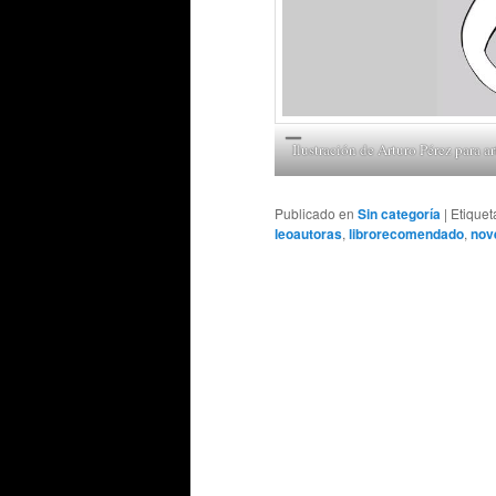
Ilustración de Arturo Pérez para 
Publicado en
Sin categoría
|
Etique
leoautoras
,
librorecomendado
,
nov