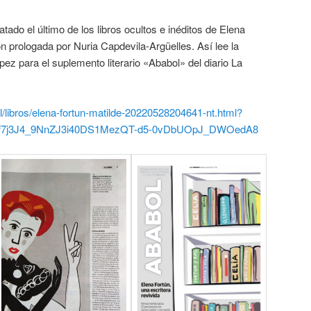
tado el último de los libros ocultos e inéditos de Elena
n prologada por Nuria Capdevila-Argüelles. Así lee la
pez para el suplemento literario «Ababol» del diario La
l/libros/elena-fortun-matilde-20220528204641-nt.html?
wf7j3J4_9NnZJ3i40DS1MezQT-d5-0vDbUOpJ_DWOedA8