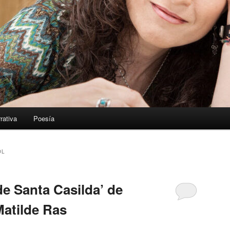
rativa
Poesía
OL
de Santa Casilda’ de
Matilde Ras