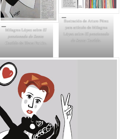
Ilustración de Arturo Pérez
para artículo de Milagros
Milagros López sobre
El
López sobre
El pensionado
pensionado de Santa
de Santa Casilda
.
Casilda
de Elena Fortún.