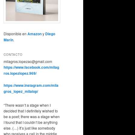
Disponible en
Amazon
y
Diego
Marín
.
CONTACTO
milagros.lopezac@gmail.com
https://www.facebook.com/milag
ros.lopezlopez.969/
https://www.instagram.com/mila
gros_lopez_milalop/
“There wasn’t a stage when I
decided that I definitely wished to
be a poet; there was a stage when
I found that I couldn’t be anything
else. (…) It’s just like somebody
who receives a call in the middle