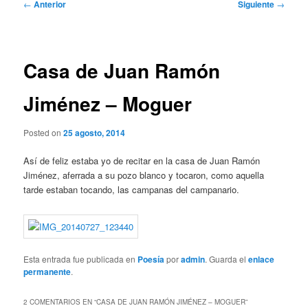
Navegación
←
Anterior
Siguiente
→
de
entradas
Casa de Juan Ramón
Jiménez – Moguer
Posted on
25 agosto, 2014
Así de feliz estaba yo de recitar en la casa de Juan Ramón
Jiménez, aferrada a su pozo blanco y tocaron, como aquella
tarde estaban tocando, las campanas del campanario.
Esta entrada fue publicada en
Poesía
por
admin
. Guarda el
enlace
permanente
.
2 COMENTARIOS EN “
CASA DE JUAN RAMÓN JIMÉNEZ – MOGUER
”