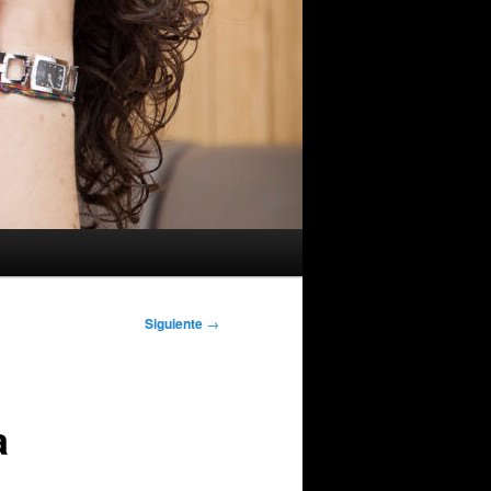
Siguiente
→
a