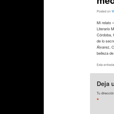
Posted on
1
Mi relato
Literario 
Córdoba, h
de lo secr
Álvarez, C
belleza de
Esta entrad
Deja 
Tu direcció
*