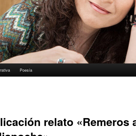
rativa
Poesía
licación relato «Remeros 
ianoche»