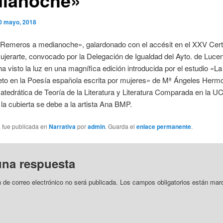
0 mayo, 2018
 «Remeros a medianoche», galardonado con el accésit en el XXV Ce
Mujerarte, convocado por la Delegación de Igualdad del Ayto. de Luce
a visto la luz en una magnífica edición introducida por el estudio «L
eto en la Poesía española escrita por mujeres» de Mª Ángeles Hermo
atedrática de Teoría de la Literatura y Literatura Comparada en la U
 la cubierta se debe a la artista Ana BMP.
a fue publicada en
Narrativa
por
admin
. Guarda el
enlace permanente
.
una respuesta
n de correo electrónico no será publicada.
Los campos obligatorios están mar