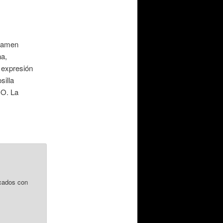
rtamen
na,
a expresión
silla
CO. La
cados con