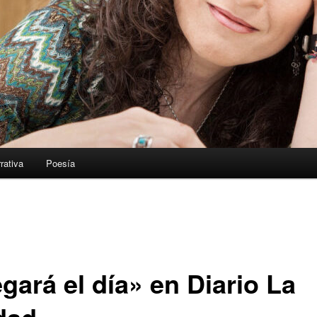
rativa
Poesía
gará el día» en Diario La
dad