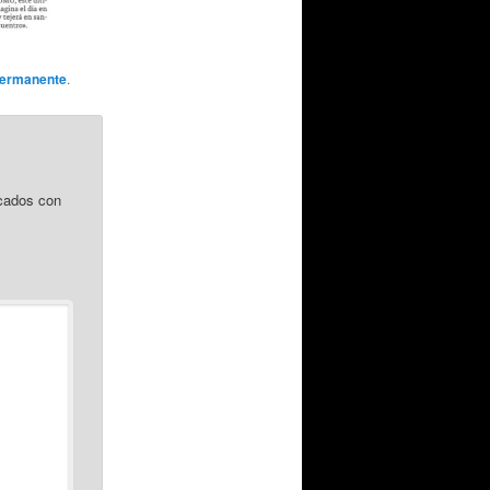
permanente
.
cados con