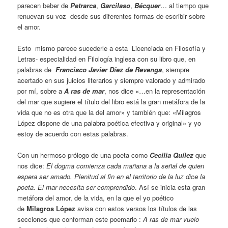
parecen beber de
Petrarca
,
Garcilaso
,
Bécquer
… al tiempo que
renuevan su voz desde sus diferentes formas de escribir sobre
el amor.
Esto mismo parece sucederle a esta Licenciada en Filosofía y
Letras- especialidad en Filología inglesa con su libro que, en
palabras de
Francisco Javier Díez de Revenga
, siempre
acertado en sus juicios literarios y siempre valorado y admirado
por mí, sobre a
A ras de mar
, nos dice «…en la representación
del mar que sugiere el título del libro está la gran metáfora de la
vida que no es otra que la del amor» y también que: «Milagros
López dispone de una palabra poética efectiva y original» y yo
estoy de acuerdo con estas palabras.
Con un hermoso prólogo de una poeta como
Cecilia Quílez
que
nos dice:
El dogma comienza cada mañana a la señal de quien
espera ser amado. Plenitud al fin en el territorio de la luz dice la
poeta. El mar necesita ser comprendido
. Así se inicia esta gran
metáfora del amor, de la vida, en la que el yo poético
de
Milagros López
avisa con estos versos los títulos de las
secciones que conforman este poemario :
A ras de mar vuelo