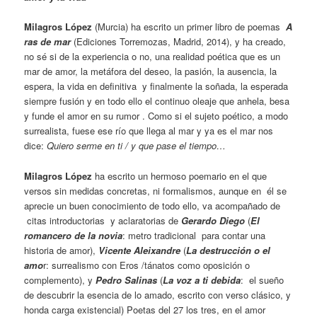
M
ilagros López
(Murcia) ha escrito un primer libro de poemas
A
ras de mar
(Ediciones Torremozas, Madrid, 2014), y ha creado,
no sé si de la experiencia o no, una realidad poética que es un
mar de amor, la metáfora del deseo, la pasión, la ausencia, la
espera, la vida en definitiva y finalmente la soñada, la esperada
siempre fusión y en todo ello el continuo oleaje que anhela, besa
y funde el amor en su rumor . Como si el sujeto poético, a modo
surrealista, fuese ese río que llega al mar y ya es el mar nos
dice:
Quiero serme en ti / y que pase el tiempo…
Milagros López
ha escrito un hermoso poemario en el que
versos sin medidas concretas, ni formalismos, aunque en él se
aprecie un buen conocimiento de todo ello, va acompañado de
citas introductorias y aclaratorias de
Gerardo Diego
(
El
romancero de la novia
: metro tradicional para contar una
historia de amor),
Vicente Aleixandre
(
La destrucción o el
amo
r: surrealismo con Eros /tánatos como oposición o
complemento), y
Pedro Salinas
(
La voz a ti debida
: el sueño
de descubrir la esencia de lo amado, escrito con verso clásico, y
honda carga existencial) Poetas del 27 los tres, en el amor