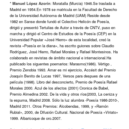
* Manuel López Azorín
:
Moratalla (Murcia) 1946.Se traslada a
Madrid en 1954.En 1978 se matricula en la Facultad de Derecho
de la Universidad Autónoma de Madrid (UAM) Reside desde
1982 en Sanse donde fundó el Colectivo Helicón de Poesía,
dirigió y presentó Tertulias de Autor a través de CNTV, puso en
marcha y dirigió el Centro de Estudios de la Poesía (CEP) en la
Universidad Popular «José Hierro» de esta localidad, creó la
revista «Poesía en la diana», ha escrito guiones sobre Claudio
Rodríguez, José Hierro, Rafael Morales y Rafael Montesinos. Ha
colaborado en revistas de ámbito nacional e internacional.Ha
publicado los siguentes poemarios: Marasmo(1986). Vértigo ,
Premio Zenobia 1993. Amar es mi ejercicio, Accésit del Premio
Joaquín Benito de Lucas 1997, Versos para despues de una
película (1998). Libro del desconcierto, Premio de Poesía Rafael
Morales 2000. Azul de los afectos (2001) Cronica de Babel,
Premio Almedina 2002. De la vida y otros ríos(2003, La ceniza y
la espuma, Madrid 2008. Sólo la luz alumbra -Poesía 1986-2010-,
Madrid 2011. Otros Premios: Alcobendas, 1999, y «Ramón
Rubial», 2000, de Difusión Cultural. Nacional de Poesía «Viriato»
1999. Albaricoque de oro.2007.