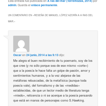
Esta entrada fue publicada en
A ras del mar (Torremozas, 2014)
por
admin
. Guarda el
enlace permanente
.
UN COMENTARIO EN «
RESEÑA DE MANUEL LÓPEZ AZORÍN A A RAS DEL
MAR.
»
Oscar
en
24 junio, 2014 a las 9:13
dijo:
Me alegra el buen recibimiento de tu poemario, soy de los
que cree (y no sólo porque sea de ese mismo «corte»)
que a la poesía le hace falta un golpe de pasión, amor y
sentimientos humanos, y a la vez alejarse de las
metáforas rebuscadas, de la metafísica (aunque toda
poesía vale), del formalismo y de las «medidas»
establecidas, de que un lector medio de literatura tenga
«miedo», reticencia o ni se acerque a la poesía pensando
que está en manos de personajes como S.Hawking.