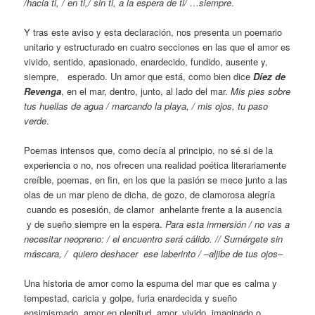
/hacia ti, / en ti,/ sin ti, a la espera de ti/ …siempre
.
Y tras este aviso y esta declaración, nos presenta un poemario
unitario y estructurado en cuatro secciones en las que el amor es
vivido, sentido, apasionado, enardecido, fundido, ausente y,
siempre, esperado. Un amor que está, como bien dice
Díez de
Revenga
, en el mar, dentro, junto, al lado del mar.
Mis pies sobre
tus huellas de agua / marcando la playa, / mis ojos, tu paso
verde
.
Poemas intensos que, como decía al principio, no sé si de la
experiencia o no, nos ofrecen una realidad poética literariamente
creíble, poemas, en fin, en los que la pasión se mece junto a las
olas de un mar pleno de dicha, de gozo, de clamorosa alegría
cuando es posesión, de clamor anhelante frente a la ausencia
y de sueño siempre en la espera.
Para esta inmersión / no vas a
necesitar neopreno: / el encuentro será cálido. // Sumérgete sin
máscara, / quiero deshacer ese laberinto / –aljibe de tus ojos–
Una historia de amor como la espuma del mar que es calma y
tempestad, caricia y golpe, furia enardecida y sueño
ensimismado, amor en plenitud, amor. vivido, imaginado o