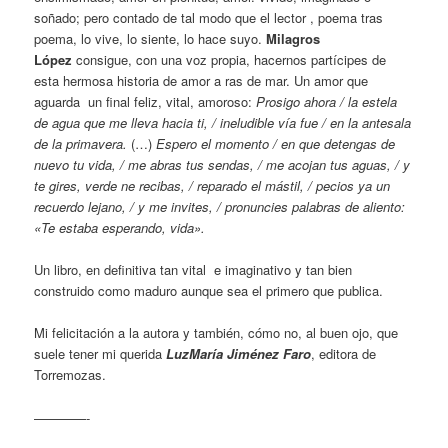
soñado; pero contado de tal modo que el lector , poema tras
poema, lo vive, lo siente, lo hace suyo.
Milagros
López
consigue, con una voz propia, hacernos partícipes de
esta hermosa historia de amor a ras de mar. Un amor que
aguarda un final feliz, vital, amoroso:
Prosigo ahora / la estela
de agua que me lleva hacia ti, / ineludible vía fue / en la antesala
de la primavera.
(…)
Espero el momento / en que detengas de
nuevo tu vida, / me abras tus sendas, / me acojan tus aguas, / y
te gires, verde ne recibas, / reparado el mástil, / pecios ya un
recuerdo lejano, / y me invites, / pronuncies palabras de aliento:
«Te estaba esperando, vida».
Un libro, en definitiva tan vital e imaginativo y tan bien
construido como maduro aunque sea el primero que publica.
Mi felicitación a la autora y también, cómo no, al buen ojo, que
suele tener mi querida
LuzMaría Jiménez Faro
, editora de
Torremozas.
————-