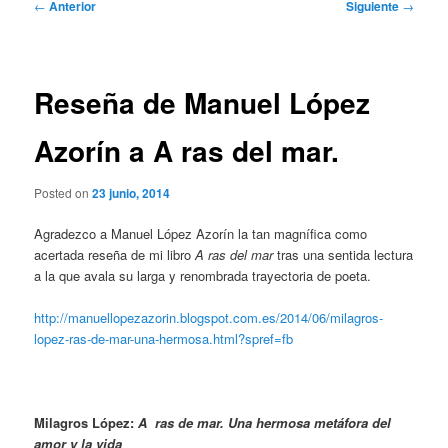
Navegación
←
Anterior
Siguiente
→
de
entradas
Reseña de Manuel López
Azorín a A ras del mar.
Posted on
23 junio, 2014
Agradezco a Manuel López Azorín la tan magnífica como
acertada reseña de mi libro
A ras del mar
tras una sentida lectura
a la que avala su larga y renombrada trayectoria de poeta.
http://manuellopezazorin.blogspot.com.es/2014/06/milagros-
lopez-ras-de-mar-una-hermosa.html?spref=fb
Milagros López:
A ras de mar.
Una hermosa metáfora del
amor y la vida