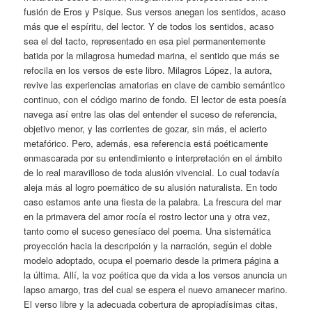
fusión de Eros y Psique. Sus versos anegan los sentidos, acaso
más que el espíritu, del lector. Y de todos los sentidos, acaso
sea el del tacto, representado en esa piel permanentemente
batida por la milagrosa humedad marina, el sentido que más se
refocila en los versos de este libro. Milagros López, la autora,
revive las experiencias amatorias en clave de cambio semántico
continuo, con el código marino de fondo. El lector de esta poesía
navega así entre las olas del entender el suceso de referencia,
objetivo menor, y las corrientes de gozar, sin más, el acierto
metafórico. Pero, además, esa referencia está poéticamente
enmascarada por su entendimiento e interpretación en el ámbito
de lo real maravilloso de toda alusión vivencial. Lo cual todavía
aleja más al logro poemático de su alusión naturalista. En todo
caso estamos ante una fiesta de la palabra. La frescura del mar
en la primavera del amor rocía el rostro lector una y otra vez,
tanto como el suceso genesíaco del poema. Una sistemática
proyección hacia la descripción y la narración, según el doble
modelo adoptado, ocupa el poemario desde la primera página a
la última. Allí, la voz poética que da vida a los versos anuncia un
lapso amargo, tras del cual se espera el nuevo amanecer marino.
El verso libre y la adecuada cobertura de apropiadísimas citas,