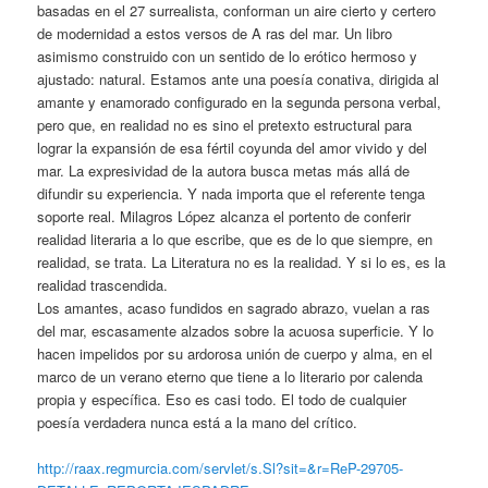
basadas en el 27 surrealista, conforman un aire cierto y certero
de modernidad a estos versos de A ras del mar. Un libro
asimismo construido con un sentido de lo erótico hermoso y
ajustado: natural. Estamos ante una poesía conativa, dirigida al
amante y enamorado configurado en la segunda persona verbal,
pero que, en realidad no es sino el pretexto estructural para
lograr la expansión de esa fértil coyunda del amor vivido y del
mar. La expresividad de la autora busca metas más allá de
difundir su experiencia. Y nada importa que el referente tenga
soporte real. Milagros López alcanza el portento de conferir
realidad literaria a lo que escribe, que es de lo que siempre, en
realidad, se trata. La Literatura no es la realidad. Y si lo es, es la
realidad trascendida.
Los amantes, acaso fundidos en sagrado abrazo, vuelan a ras
del mar, escasamente alzados sobre la acuosa superficie. Y lo
hacen impelidos por su ardorosa unión de cuerpo y alma, en el
marco de un verano eterno que tiene a lo literario por calenda
propia y específica. Eso es casi todo. El todo de cualquier
poesía verdadera nunca está a la mano del crítico.
http://raax.regmurcia.com/servlet/s.Sl?sit=&r=ReP-29705-