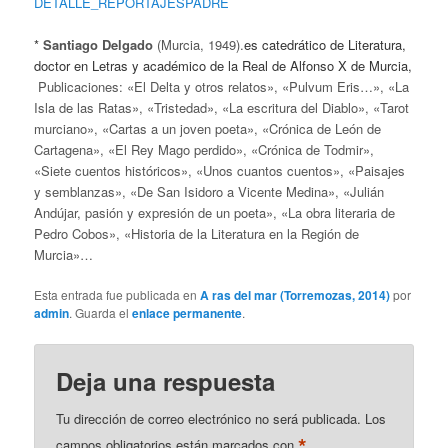
DETALLE_REPORTAJESPADRE
*
Santiago Delgado
(Murcia, 1949).
es catedrático de Literatura,
doctor en Letras y académico de la Real de Alfonso X de Murcia,
Publicaciones: «El Delta y otros relatos», «Pulvum Eris…», «La
Isla de las Ratas», «Tristedad», «La escritura del Diablo», «Tarot
murciano», «Cartas a un joven poeta», «Crónica de León de
Cartagena», «El Rey Mago perdido», «Crónica de Todmir»,
«Siete cuentos históricos», «Unos cuantos cuentos», «Paisajes
y semblanzas», «De San Isidoro a Vicente Medina», «Julián
Andújar, pasión y expresión de un poeta», «La obra literaria de
Pedro Cobos», «Historia de la Literatura en la Región de
Murcia»…
Esta entrada fue publicada en
A ras del mar (Torremozas, 2014)
por
admin
. Guarda el
enlace permanente
.
Deja una respuesta
Tu dirección de correo electrónico no será publicada.
Los
*
campos obligatorios están marcados con