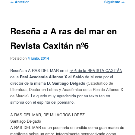
Navegación
←
Anterior
Siguiente
→
de
entradas
Reseña a A ras del mar en
Revista Caxitán nº6
Posted on
4 junio, 2014
Reseña a A RAS DEL MAR en el
nº 6 de la REVISTA CAXITÁN
de la
Real Academia Alfonso X el Sabio
de Murcia por el
director de la misma
D. Santiago Delgado (
Catedrático de
Literatura, Doctor en Letras y Académico de la Realde Alfonso X
de Murcia)
. Le quedo muy agradecida por su texto tan en
sintonía con el espíritu del poemario.
A RAS DEL MAR, DE MILAGROS LÓPEZ
Santiago Delgado
A RAS DEL MAR es un poemario entendido como gran marea de
metáforas sobre un amor, integralmente perspectivado como