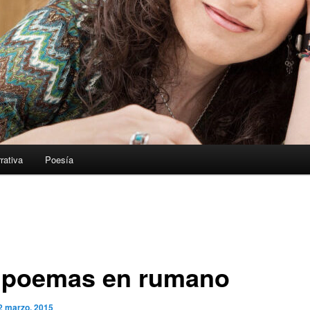
rativa
Poesía
 poemas en rumano
2 marzo, 2015