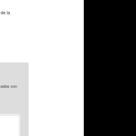
de la
cados con