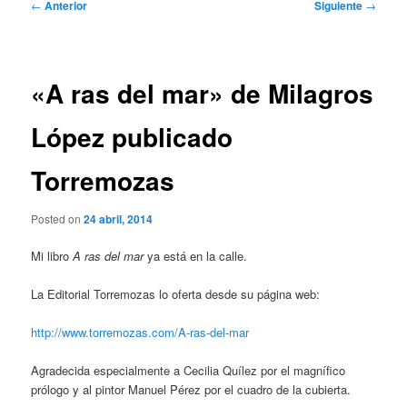
Navegación
←
Anterior
Siguiente
→
de
entradas
«A ras del mar» de Milagros
López publicado
Torremozas
Posted on
24 abril, 2014
Mi libro
A ras del mar
ya está en la calle.
La Editorial Torremozas lo oferta desde su página web:
http://www.torremozas.
com/A-ras-del-mar
Agradecida especialmente a Cecilia Quílez por el magnífico
prólogo y al pintor Manuel Pérez por el cuadro de la cubierta.