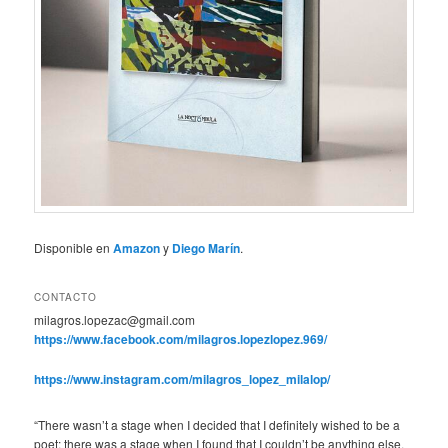
Disponible en
Amazon
y
Diego Marín
.
CONTACTO
milagros.lopezac@gmail.com
https://www.facebook.com/milagros.lopezlopez.969/
https://www.instagram.com/milagros_lopez_milalop/
“There wasn’t a stage when I decided that I definitely wished to be a
poet; there was a stage when I found that I couldn’t be anything else.