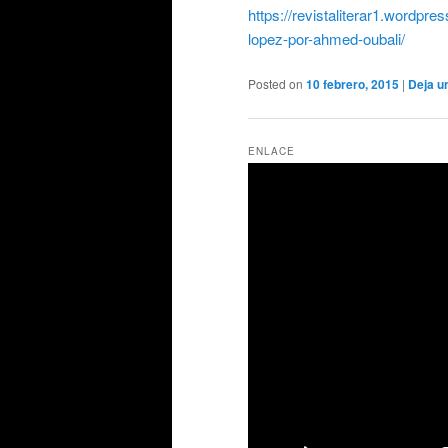
https://revistaliterar1.wordpr
lopez-por-ahmed-oubali/
Posted on
10 febrero, 2015
|
Deja u
ENLACE