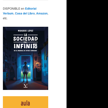
DISPONIBLE en
Editorial
Verbum
,
Casa del Libro
,
Amazon
,
etc.