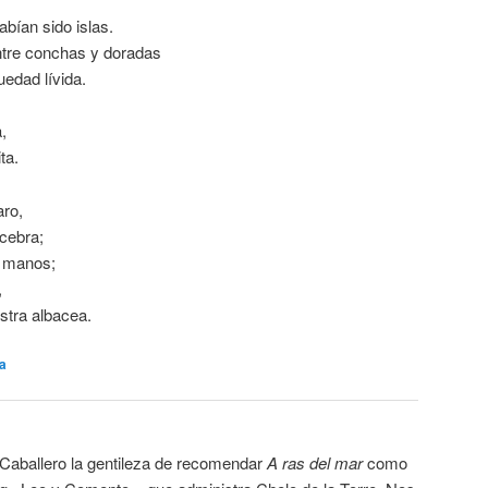
abían sido islas.
ntre conchas y doradas
uedad lívida.
,
ta.
ro,
 cebra;
s manos;
,
estra albacea.
a
Caballero la gentileza de recomendar
A ras del mar
como