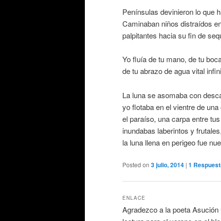
Penínsulas devinieron lo que h
Caminaban niños distraídos e
palpitantes hacia su fin de seq
Yo fluía de tu mano, de tu boca
de tu abrazo de agua vital infini
La luna se asomaba con desca
yo flotaba en el vientre de una
el paraíso, una carpa entre tu
inundabas laberintos y frutales
la luna llena en perigeo fue nu
Posted on
3 julio, 2014
|
1
Respuest
ENLACE
Agradezco a la poeta Asución 