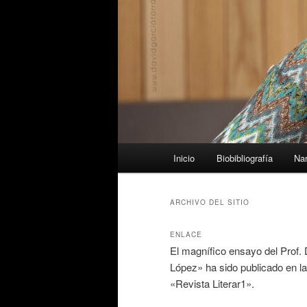
Menú
Inicio
Biobibliografía
Nar
principal
ARCHIVO DEL SITIO
ENLACE
El magnífico ensayo del Prof.
López» ha sido publicado en la
«Revista Literar1».