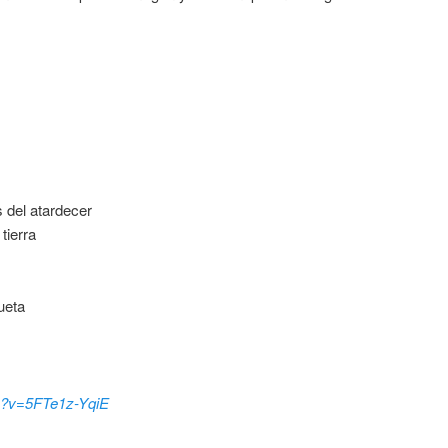
 del atardecer
tierra
ueta
h?v=5FTe1z-YqiE