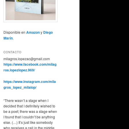
Disponible en
Amazon
y
Diego
Marín
.
CONTACTO
milagros.lopezac@gmail.com
https://www.facebook.com/milag
ros.lopezlopez.969/
https://www.instagram.com/mila
gros_lopez_milalop/
“There wasn’t a stage when I
decided that I definitely wished to
be a poet; there was a stage when
I found that I couldn’t be anything
else. (…) It’s just like somebody
who receives a call in the middle