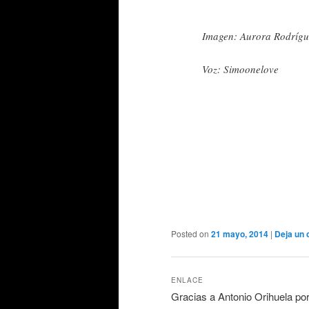
Imagen: Aurora Rodrígu
Voz: Simoonelove
Posted on
21 mayo, 2014
|
Deja un 
ENLACE
Gracias a Antonio Orihuela po