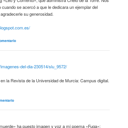
log «Leo y Comento», que administra Chelo de la Torre. Nos
o cuando se acercó a que le dedicara un ejemplar del
agradecerle su generosidad.
blogspot.com.es/
comentario
al/imagenes-del-dia-230514/slu_9572/
en la Revista de la Universidad de Murcia: Campus digital.
mentario
o muerde» ha puesto imagen y voz a mi poema «Fuga»: