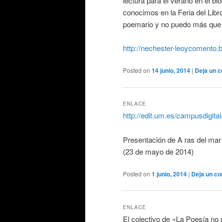
lectura para el verano en el b
conocimos en la Feria del Libr
poemario y no puedo más que 
http://nechester-leoycomento.
Posted on
14 junio, 2014
|
Deja un 
ENLACE
http://edit.um.es/campusdigit
Presentación de A ras del mar 
(23 de mayo de 2014)
Posted on
1 junio, 2014
|
Deja un co
ENLACE
El colectivo de «La Poesía n