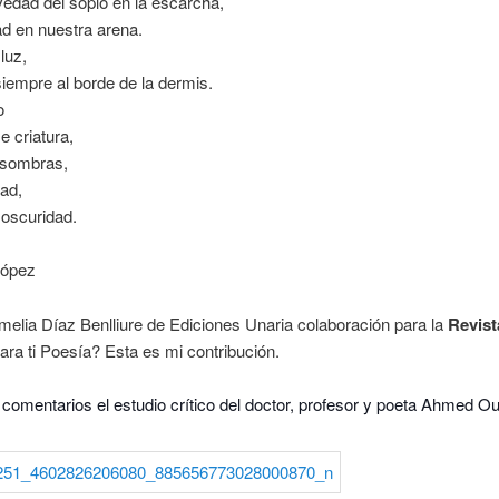
levedad del soplo en la escarcha,
ad en nuestra arena.
 luz,
 siempre al borde de la dermis.
o
e criatura,
 sombras,
ad,
oscuridad.
López
elia Díaz Benlliure de Ediciones Unaria colaboración para la
Revist
ra ti Poesía? Esta es mi contribución.
comentarios el estudio crítico del doctor, profesor y poeta Ahmed Oub