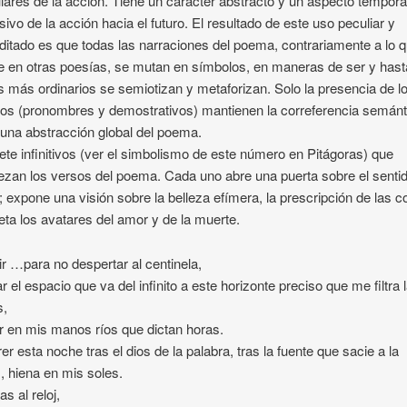
ulares de la acción. Tiene un carácter abstracto y un aspecto tempora
sivo de la acción hacia el futuro. El resultado de este uso peculiar y
itado es que todas las narraciones del poema, contrariamente a lo 
 en otras poesías, se mutan en símbolos, en maneras de ser y hast
 más ordinarios se semiotizan y metaforizan. Solo la presencia de l
cos (pronombres y demostrativos) mantienen la correferencia semánt
 una abstracción global del poema.
ete infinitivos (ver el simbolismo de este número en Pitágoras) que
zan los versos del poema. Cada uno abre una puerta sobre el senti
a; expone una visión sobre la belleza efímera, la prescripción de las c
reta los avatares del amor y de la muerte.
ir …para no despertar al centinela,
ar el espacio que va del infinito a este horizonte preciso que me filtra 
s,
 en mis manos ríos que dictan horas.
er esta noche tras el dios de la palabra, tras la fuente que sacie a la
, hiena en mis soles.
las al reloj,