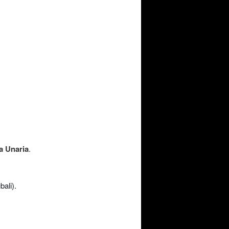
a Unaria
.
ali).