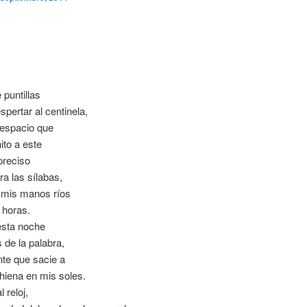
 puntillas
spertar al centinela,
l espacio que
nito a este
preciso
ra las sílabas,
 mis manos ríos
 horas.
esta noche
s de la palabra,
ente que sacie a
 hiena en mis soles.
l reloj,