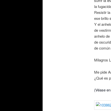
sufrir la 
la fugacid
Resistir la
ese brillo
Y el anhel
de vestirm
anhelo de
de oscurid
de común 
Milagros 
Me pide Am
¿Qué es pa
(Véase en 