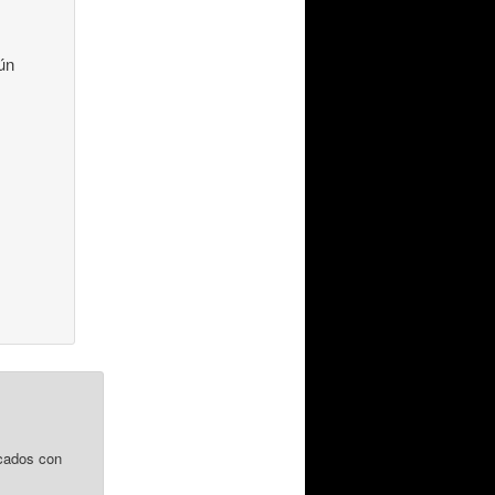
ún
cados con