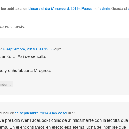
a fue publicada en
Llegará el día (Amargord, 2019)
,
Poesía
por
admin
. Guarda el
e
.
OS EN “
«POESÍA»
”
en
8 septiembre, 2014 a las 23:55
dijo:
antó….. Así de sencillo.
o y enhorabuena Milagros.
↓
onder
oubali
en
11 septiembre, 2014 a las 22:51
dijo:
ve preludio (ver FaceBook) coincide afinadamente con la lectura que
ema. En él encontramos en efecto esa eterna lucha del hombre que