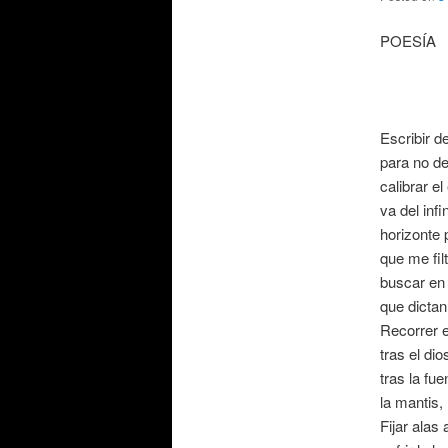
POESÍA
Escribir de
para no de
calibrar e
va del infi
horizonte 
que me filt
buscar en
que dictan
Recorrer 
tras el dio
tras la fu
la mantis,
Fijar alas a