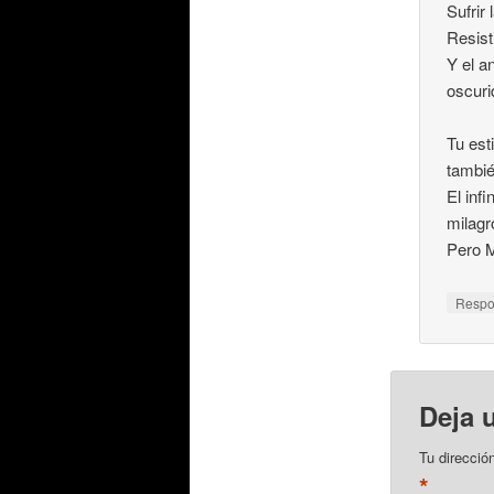
Sufrir
Resist
Y el a
oscuri
Tu est
tambié
El infi
milagr
Pero M
Resp
Deja 
Tu direcció
*