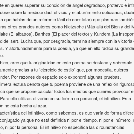
te en querer superar su condición de ángel degradado, protervo e in
dose sobre la mediocridad, el vicio y el aburrimiento cotidianos, dual
ya que hablas de un referente fácil de constatar) que plasman tambié
ras otros grandes autores como Nietzsche (Más allá del Bien y del M
aire (El albatros), Barthes (El placer del texto) y Kundera (La insopor
d del ser). Lucha que, por desgracia, termina siempre con la victoria
s. Y afortunadamente para la poesía, ya que en ello radica su grand
o.
bien, creo que tu originalidad en este poema se destaca y sobresale
amente gracias a tu “ejercicio de estilo” que, por modestia, quieres
nder. Por razones de espacio solo expondré algunas pruebas.
imera lectura denota que tu poema proviene de una reflexión riguros
ca que se propone calcular todos los efectos que quieres provocar e
 Para ello utilizas el verbo en su forma no personal, el infinitivo. Esta
ón no está hecha al azar.
acterística del infinitivo, como sabemos, es que varía de forma difere
conjugado ya que no está definida ni por el tiempo, ni por el número, 
o, ni por la persona. El infinitivo no especifica las circunstancias