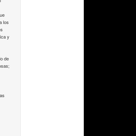
l
que
a los
os
ica y
do de
osas;
las