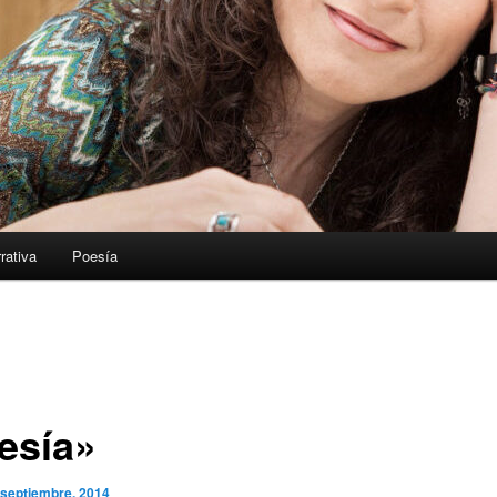
rativa
Poesía
esía»
 septiembre, 2014