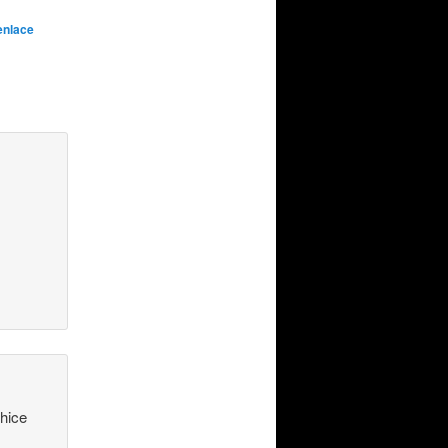
enlace
 hice