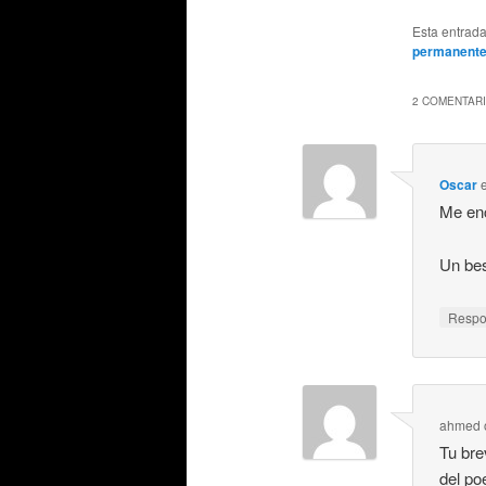
Esta entrad
permanent
2 COMENTARI
Oscar
Me enc
Un bes
Resp
ahmed 
Tu bre
del po