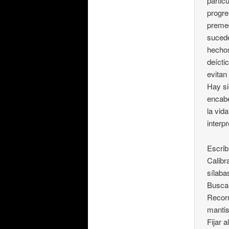
partic
progre
premed
sucede
hechos
deícti
evitan
Hay si
encabe
la vid
interp
Escrib
Calibr
sílaba
Buscar
Recorr
mantis
Fijar a