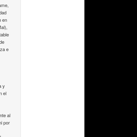
fame,
idad
n en
al),
table
 de
eza e
a y
n el
nte al
ni por