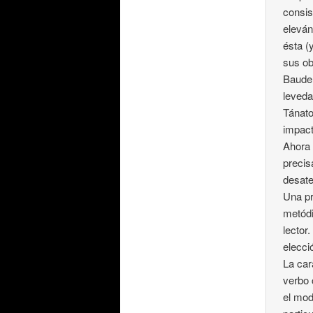
consis
eleván
ésta (
sus ob
Baudel
leveda
Tánato
impact
Ahora 
precis
desate
Una pr
metódi
lector.
elecci
La car
verbo 
el mod